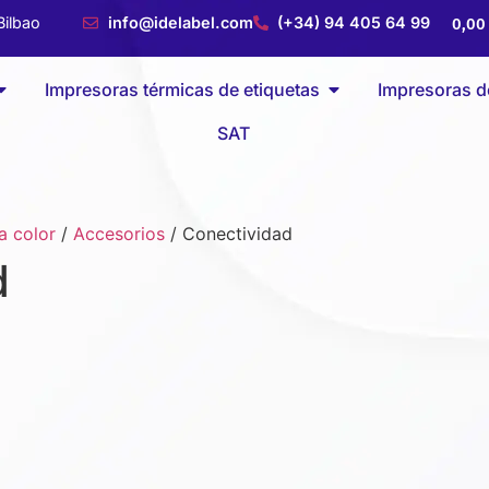
ilbao
info@idelabel.com
(+34) 94 405 64 99
0,0
Impresoras térmicas de etiquetas
Impresoras de
SAT
a color
/
Accesorios
/
Conectividad
d