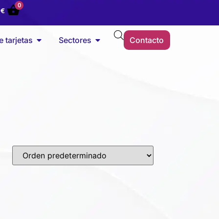
0
0
€
 tarjetas
Sectores
Contacto