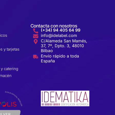
Contacta con nosotros
(+34) 94 405 64 99
icos
info@idelabel.com
C/Alameda San Mamés,
37, 7º, Dpto. 3, 48010
s y tarjetas
Bilbao
Envío rápido a toda
España
 y catering
almacén