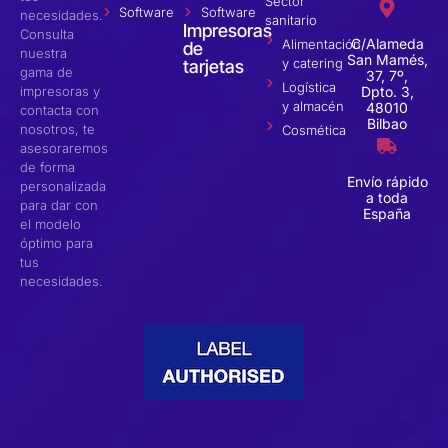
Sector
Software
Software
necesidades.
sanitario
Impresoras
Consulta
C/Alameda
Alimentación
de
nuestra
San Mamés,
y catering
tarjetas
gama de
37, 7º,
Logística
impresoras y
Dpto. 3,
y almacén
48010
contacta con
Bilbao
nosotros, te
Cosmética
asesoraremos
de forma
Envío rápido
personalizada
a toda
para dar con
España
el modelo
óptimo para
tus
necesidades.