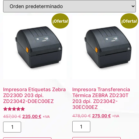
¡Oferta!
¡Oferta!
Impresora Etiquetas Zebra
Impresora Transferencia
ZD230D 203 dpi.
Térmica ZEBRA ZD230T
ZD23042-D0EC00EZ
203 dpi. ZD23042-
30EC00EZ
Valorado
478,00
€
275,00
€
457,00
€
235,00
€
+IVA
+IVA
con
5.00
de 5