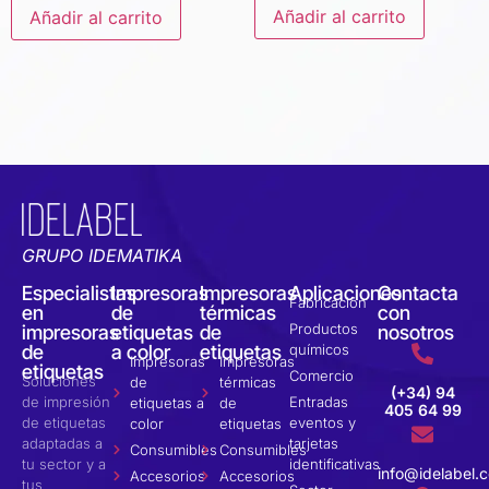
Añadir al carrito
Añadir al carrito
GRUPO IDEMATIKA
Especialistas
Impresoras
Impresoras
Aplicaciones
Contacta
Fabricación
en
de
térmicas
con
Productos
impresoras
etiquetas
de
nosotros
de
a color
etiquetas
químicos
Impresoras
Impresoras
etiquetas
Comercio
Soluciones
de
térmicas
(+34) 94
de impresión
Entradas
etiquetas a
de
405 64 99
de etiquetas
eventos y
color
etiquetas
adaptadas a
tarjetas
Consumibles
Consumibles
tu sector y a
identificativas
info@idelabel.
Accesorios
Accesorios
tus