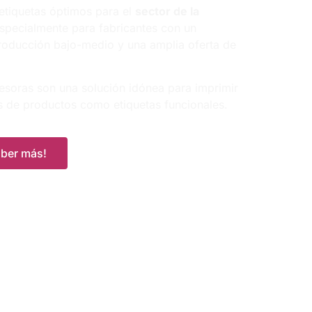
etiquetas óptimos para el
sector de la
especialmente para fabricantes con un
oducción bajo-medio y una amplia oferta de
esoras son una solución idónea para imprimir
as de productos como etiquetas funcionales.
aber más!