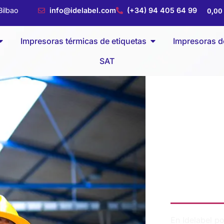
ilbao
info@idelabel.com
(+34) 94 405 64 99
0,0
Impresoras térmicas de etiquetas
Impresoras de
SAT
SECTOR 
Impre
para 
En Idelabel p