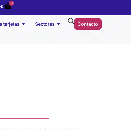
0
0
€
 tarjetas
Sectores
Contacto
FABRICACIÓN
soras de etiquetas
fabricación
odemos ofrecerte distintos modelos de