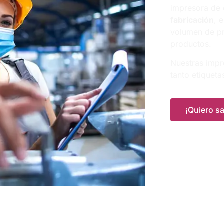
impresora de 
fabricación
, 
volumen de pr
productos.
Nuestras impr
tanto etiquet
¡Quiero s