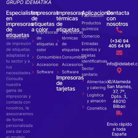
GRUPO IDEMATIKA
Especialistas
Impresoras
Impresoras
Aplicaciones
Contacta
Fabricación
en
de
térmicas
con
Productos
impresoras
etiquetas
de
nosotros
de
a color
etiquetas
químicos
Impresoras
Impresoras
etiquetas
Comercio
Soluciones
de
térmicas
(+34) 94
de impresión
Entradas
etiquetas a
de
405 64 99
de etiquetas
eventos y
color
etiquetas
adaptadas a
tarjetas
Consumibles
Consumibles
tu sector y a
identificativas
info@idelabel.
Accesorios
Accesorios
tus
Sector
Software
Software
necesidades.
sanitario
Impresoras
Consulta
C/Alameda
Alimentación
de
nuestra
San Mamés,
y catering
tarjetas
gama de
37, 7º,
Logística
impresoras y
Dpto. 3,
y almacén
48010
contacta con
Bilbao
nosotros, te
Cosmética
asesoraremos
de forma
Envío rápido
personalizada
a toda
para dar con
España
el modelo