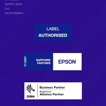
óptimo para
tus
necesidades.