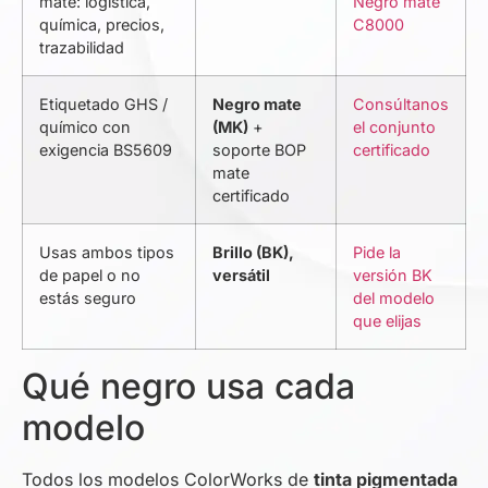
mate: logística,
Negro mate
química, precios,
C8000
trazabilidad
Etiquetado GHS /
Negro mate
Consúltanos
químico con
(MK)
+
el conjunto
exigencia BS5609
soporte BOP
certificado
mate
certificado
Usas ambos tipos
Brillo (BK),
Pide la
de papel o no
versátil
versión BK
estás seguro
del modelo
que elijas
Qué negro usa cada
modelo
Todos los modelos ColorWorks de
tinta pigmentada