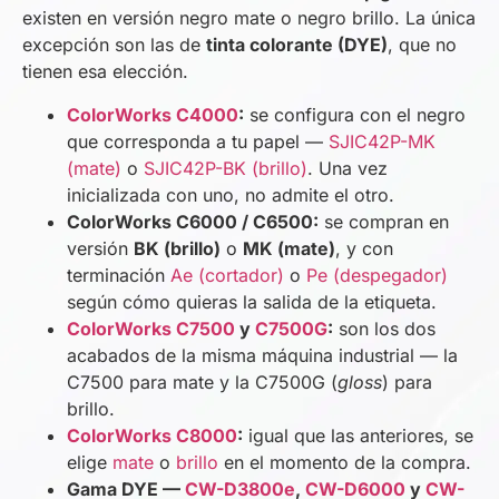
existen en versión negro mate o negro brillo. La única
excepción son las de
tinta colorante (DYE)
, que no
tienen esa elección.
ColorWorks C4000
:
se configura con el negro
que corresponda a tu papel —
SJIC42P-MK
(mate)
o
SJIC42P-BK (brillo)
. Una vez
inicializada con uno, no admite el otro.
ColorWorks C6000 / C6500:
se compran en
versión
BK (brillo)
o
MK (mate)
, y con
terminación
Ae (cortador)
o
Pe (despegador)
según cómo quieras la salida de la etiqueta.
ColorWorks C7500
y
C7500G
:
son los dos
acabados de la misma máquina industrial — la
C7500 para mate y la C7500G (
gloss
) para
brillo.
ColorWorks C8000
:
igual que las anteriores, se
elige
mate
o
brillo
en el momento de la compra.
Gama DYE —
CW-D3800e
,
CW-D6000
y
CW-