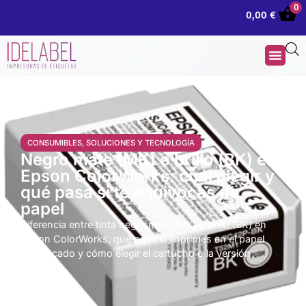
0
0,00
€
CONSUMIBLES
,
SOLUCIONES Y TECNOLOGÍA
Negro mate (MK) o brillo (BK) en
Epson ColorWorks: cuál elegir y
qué pasa si te equivocas de
papel
Diferencia entre tinta negra mate (MK) y brillo (BK) en
Epson ColorWorks, qué pasa si imprimes en el papel
equivocado y cómo elegir el cartucho o la versión
correcta.