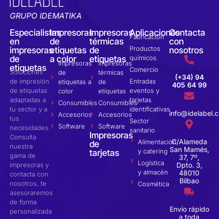
GRUPO IDEMATIKA
Especialistas
Impresoras
Impresoras
Aplicaciones
Contacta
Fabricación
en
de
térmicas
con
Productos
impresoras
etiquetas
de
nosotros
de
a color
etiquetas
químicos
Impresoras
Impresoras
etiquetas
Comercio
Soluciones
de
térmicas
(+34) 94
de impresión
Entradas
etiquetas a
de
405 64 99
de etiquetas
eventos y
color
etiquetas
adaptadas a
tarjetas
Consumibles
Consumibles
tu sector y a
identificativas
info@idelabel.
Accesorios
Accesorios
tus
Sector
Software
Software
necesidades.
sanitario
Impresoras
Consulta
C/Alameda
Alimentación
de
nuestra
San Mamés,
y catering
tarjetas
gama de
37, 7º,
Logística
impresoras y
Dpto. 3,
y almacén
48010
contacta con
Bilbao
nosotros, te
Cosmética
asesoraremos
de forma
Envío rápido
personalizada
a toda